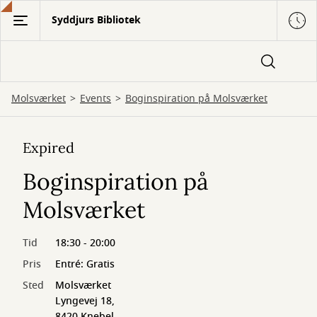
Gå
Syddjurs Bibliotek
til
hovedindhold
Molsværket
Events
Boginspiration på Molsværket
Expired
Boginspiration på
Molsværket
Tid
18:30 - 20:00
Pris
Entré: Gratis
Sted
Molsværket
Lyngevej 18,
8420 Knebel