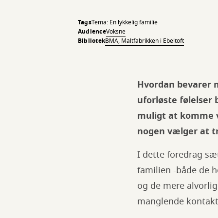
Tags
Tema: En lykkelig familie
Audience
Voksne
Bibliotek
BMA, Maltfabrikken i Ebeltoft
Hvordan bevarer m
uforløste følelse
muligt at komme vi
nogen vælger at tr
I dette foredrag sæ
familien -både de 
og de mere alvorlige
manglende kontak