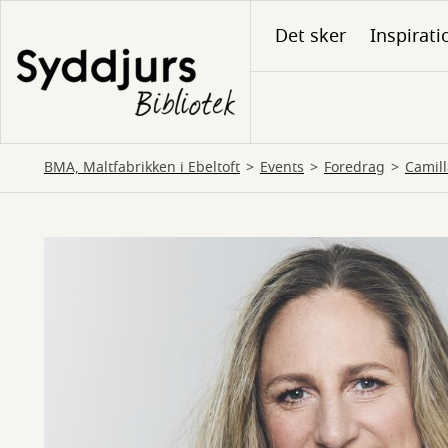
Gå
Det sker
Inspirati
til
hovedindhold
BMA, Maltfabrikken i Ebeltoft
Events
Foredrag
Camill