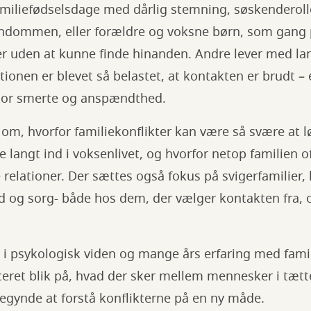
amiliefødselsdage med dårlig stemning, søskenderoll
ndommen, eller forældre og voksne børn, som gang 
 uden at kunne finde hinanden. Andre lever med la
ationen er blevet så belastet, at kontakten er brudt – 
tor smerte og anspændthed.
om, hvorfor familiekonflikter kan være så svære at l
e langt ind i voksenlivet, og hvorfor netop familien 
relationer. Der sættes også fokus på svigerfamilier, l
nd og sorg- både hos dem, der vælger kontakten fra, 
 psykologisk viden og mange års erfaring med fami
eret blik på, hvad der sker mellem mennesker i tætte
gynde at forstå konflikterne på en ny måde.