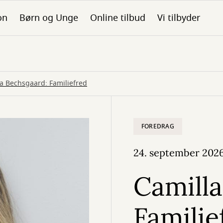
on
Børn og Unge
Online tilbud
Vi tilbyder
a Bechsgaard: Familiefred
FOREDRAG
24. september 202
Camilla
Familie