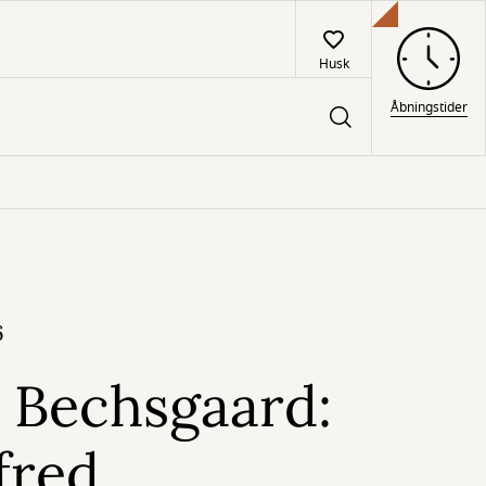
Husk
Åbningstider
6
 Bechsgaard:
fred