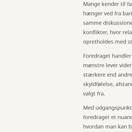
Mange kender til f
hænger ved fra bar
samme diskussioner
konflikter, hvor rel
opretholdes med s
Foredraget handler 
mønstre lever vider
stærkere end andre 
skyldfølelse, afsta
valgt fra.
Med udgangspunkt i
foredraget et nuanc
hvordan man kan be