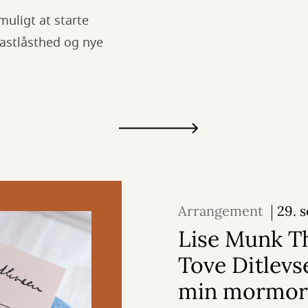
muligt at starte
fastlåsthed og nye
Arrangement
29. 
2026
Lise Munk T
Tove Ditlevs
min mormor