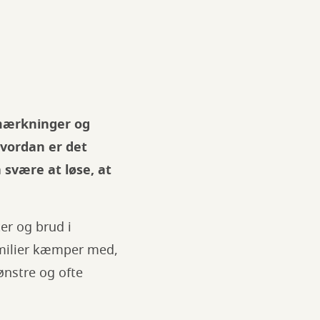
emærkninger og
hvordan er det
 svære at løse, at
er og brud i
amilier kæmper med,
ønstre og ofte