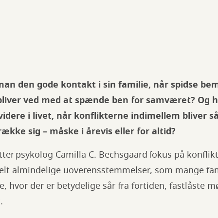
an den gode kontakt i sin familie, når spidse b
r bliver ved med at spænde ben for samværet? Og 
dere i livet, når konflikterne indimellem bliver så
ække sig – måske i årevis eller for altid?
tter psykolog Camilla C. Bechsgaard fokus på konflikt
helt almindelige uoverensstemmelser, som mange f
, hvor der er betydelige sår fra fortiden, fastlåste m
t.