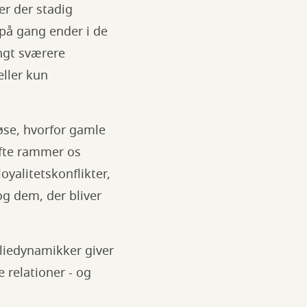
er der stadig
på gang ender i de
ngt sværere
eller kun
øse, hvorfor gamle
ofte rammer os
oyalitetskonflikter,
og dem, der bliver
liedynamikker giver
 relationer - og