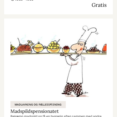
Gratis
MADLAVNING OG FÆLLESSPISNING
Madspildspensionatet
Bekæmp madspild og få en hyggelig aften sammen med andre