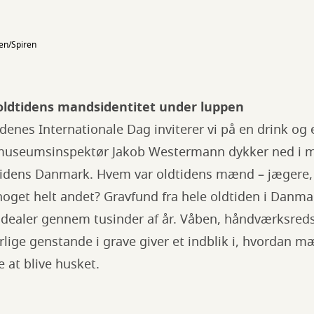
en/Spiren
ldtidens mandsidentitet under luppen
enes Internationale Dag inviterer vi på en drink og e
museumsinspektør Jakob Westermann dykker ned i m
tidens Danmark. Hvem var oldtidens mænd – jægere,
noget helt andet? Gravfund fra hele oldtiden i Danm
 idealer gennem tusinder af år. Våben, håndværksred
ige genstande i grave giver et indblik i, hvordan m
 at blive husket.