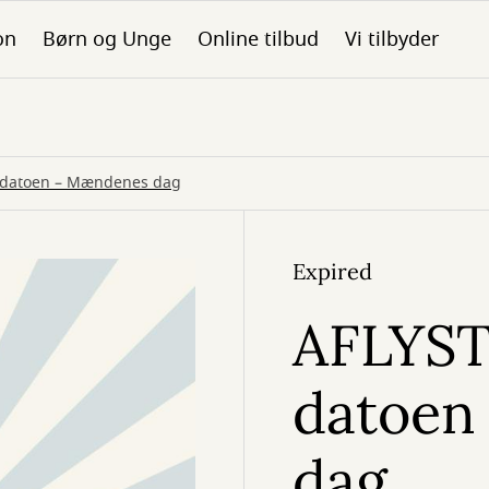
on
Børn og Unge
Online tilbud
Vi tilbyder
å datoen – Mændenes dag
Expired
AFLYST
datoen
dag