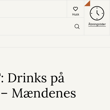
Husk
Åbningstider
: Drinks på
 – Mændenes