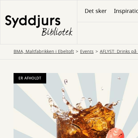
Gå
Det sker
Inspirati
til
hovedindhold
BMA, Maltfabrikken i Ebeltoft
Events
AFLYST: Drinks p
ER AFHOLDT