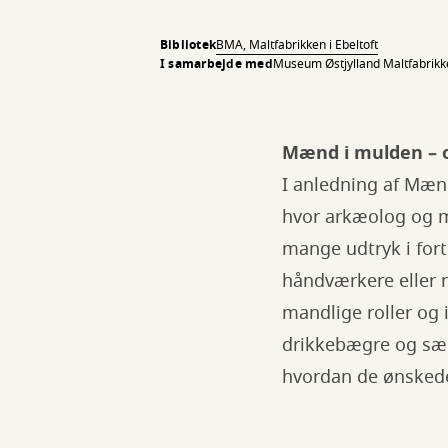
Bibliotek
BMA, Maltfabrikken i Ebeltoft
I samarbejde med
Museum Østjylland Maltfabrikk
Mænd i mulden – o
I anledning af Mænd
hvor arkæolog og 
mange udtryk i for
håndværkere eller 
mandlige roller og
drikkebægre og særl
hvordan de ønskede