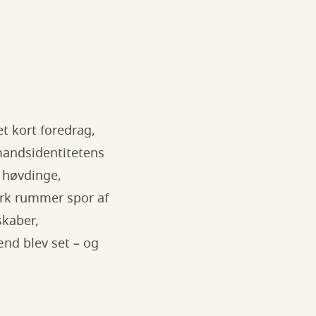
t kort foredrag,
andsidentitetens
 høvdinge,
ark rummer spor af
skaber,
ænd blev set – og