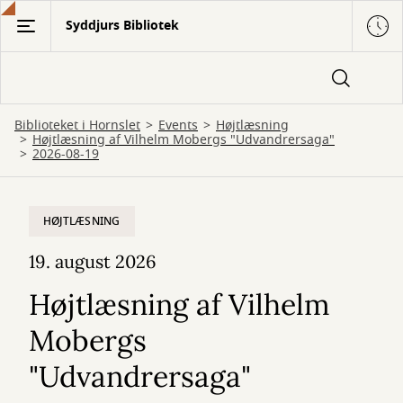
Gå
Syddjurs Bibliotek
til
hovedindhold
Biblioteket i Hornslet
Events
Højtlæsning
Højtlæsning af Vilhelm Mobergs "Udvandrersaga"
2026-08-19
HØJTLÆSNING
19. august 2026
Højtlæsning af Vilhelm
Mobergs
"Udvandrersaga"