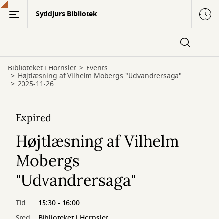
Gå
Syddjurs Bibliotek
til
hovedindhold
Biblioteket i Hornslet
Events
Højtlæsning af Vilhelm Mobergs "Udvandrersaga"
2025-11-26
Expired
Højtlæsning af Vilhelm
Mobergs
"Udvandrersaga"
Tid
15:30 - 16:00
Sted
Biblioteket i Hornslet