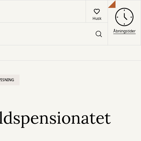
Husk
Åbningstider
PISNING
ldspensionatet