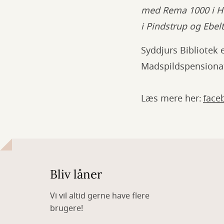
med Rema 1000 i Ho
i Pindstrup og Ebel
Syddjurs Bibliotek 
Madspildspensionat
Læs mere her:
face
Bliv låner
Vi vil altid gerne have flere
brugere!