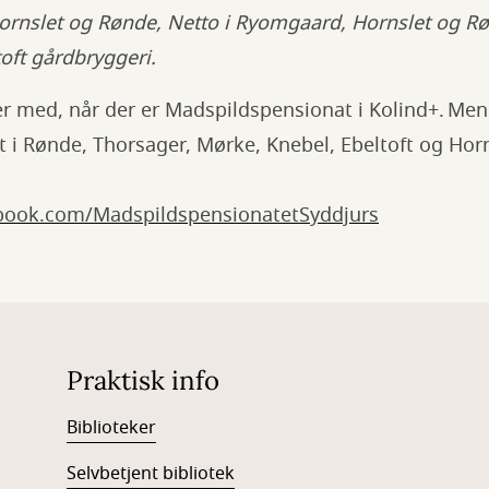
rnslet og Rønde, Netto i Ryomgaard, Hornslet og R
toft gårdbryggeri.
er med, når der er Madspildspensionat i Kolind+. Men
 i Rønde, Thorsager, Mørke, Knebel, Ebeltoft og Hor
book.com/MadspildspensionatetSyddjurs
Praktisk info
Biblioteker
Selvbetjent bibliotek