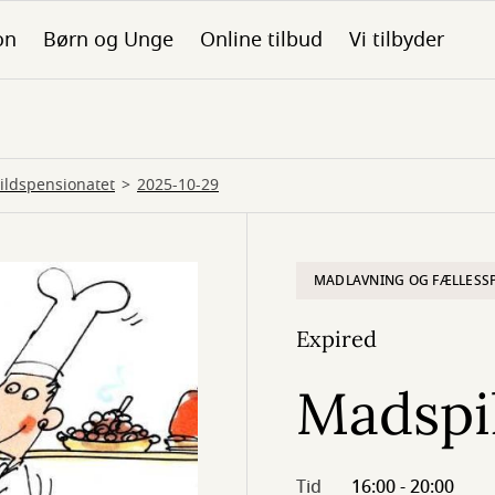
on
Børn og Unge
Online tilbud
Vi tilbyder
ldspensionatet
2025-10-29
MADLAVNING OG FÆLLESS
Expired
Madspi
Tid
16:00 - 20:00