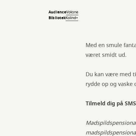
Audience
Voksne
Bibliotek
Kolind+
Med en smule fanta
været smidt ud.
Du kan være med til
rydde op og vaske
Tilmeld dig på SMS
Madspildspensionate
madspildspensiona