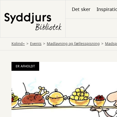
Gå
Det sker
Inspirati
til
hovedindhold
Kolind+
Events
Madlavning og fællesspisning
Madspi
ER AFHOLDT