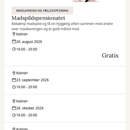
MADLAVNING OG FÆLLESSPISNING
Madspildspensionatet
Bekæmp madspild og få en hyggelig aften sammen med andre
over madlavningen og et godt måltid mad.
Kolind+
26. august 2026
16:00 - 20:00
Gratis
Kolind+
Madspildspensionatet
23. september 2026
16:00 - 20:00
Kolind+
Madspildspensionatet
28. oktober 2026
16:00 - 20:00
Kolind+