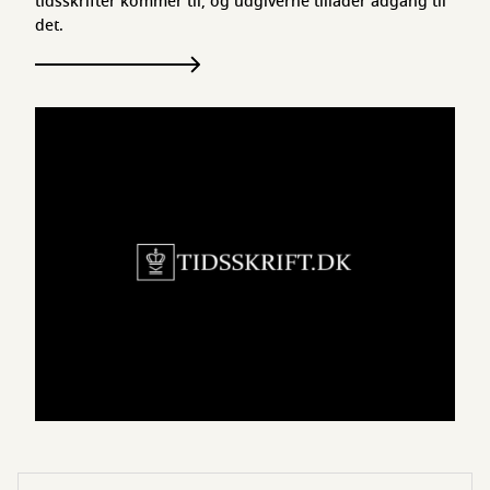
tidsskrifter kommer til, og udgiverne tillader adgang til
det.