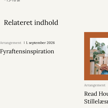
*13-18 år
Relateret indhold
Arrangement
1. september 2026
Fyraftensinspiration
Arrangement
2026
Read Hou
Stillelæ