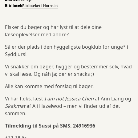
Audience
Unge
Bibliotek
Biblioteket i Hornslet
Elsker du bøger og har lyst til at dele dine
læseoplevelser med andre?
Så er der plads i den hyggeligste bogklub for unge* i
Syddjurs!
Vi snakker om bøger, hygger og bestemmer selv, hvad
vi skal læse. Og nåh ja; der er snacks ;)
Alle kan komme med forslag til bøger.
Vi har f.eks. læst
I am not Jessica Chen
af Ann Liang og
Skakmat
af Ali Hazelwod – men vi finder ud af det
sammen.
Tilmelding til Sussi på SMS: 24916936