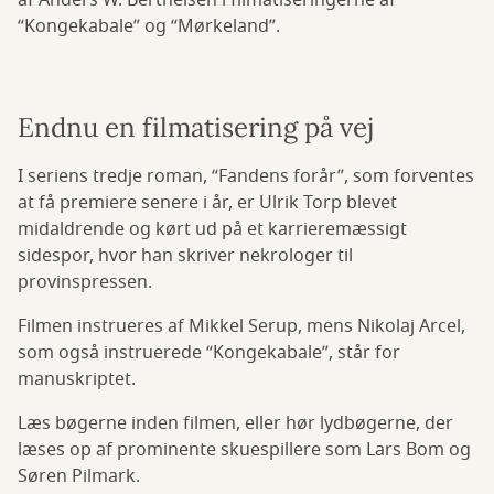
af Anders W. Berthelsen i filmatiseringerne af
“Kongekabale” og “Mørkeland”.
Endnu en filmatisering på vej
I seriens tredje roman, “Fandens forår”, som forventes
at få premiere senere i år, er Ulrik Torp blevet
midaldrende og kørt ud på et karrieremæssigt
sidespor, hvor han skriver nekrologer til
provinspressen.
Filmen instrueres af Mikkel Serup, mens Nikolaj Arcel,
som også instruerede “Kongekabale”, står for
manuskriptet.
Læs bøgerne inden filmen, eller hør lydbøgerne, der
læses op af prominente skuespillere som Lars Bom og
Søren Pilmark.