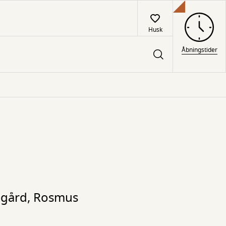
Husk
Åbningstider
omgård, Rosmus