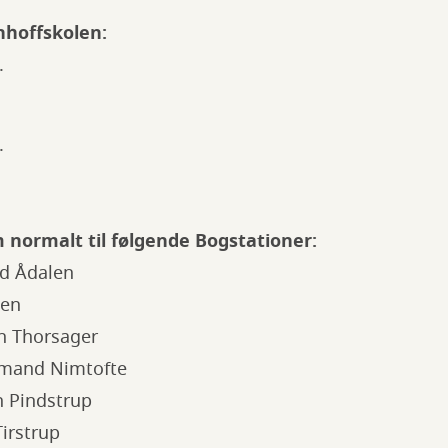
hoffskolen:
.
.
 normalt til følgende Bogstationer:
d Ådalen
len
n Thorsager
bmand Nimtofte
n Pindstrup
Tirstrup