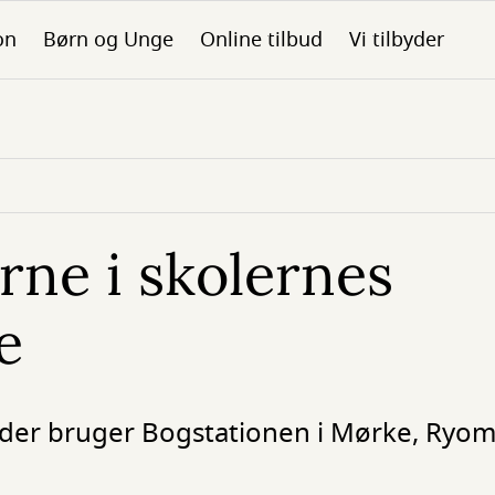
on
Børn og Unge
Online tilbud
Vi tilbyder
rne i skolernes
e
ig, der bruger Bogstationen i Mørke, Ry