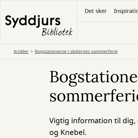
Gå
Det sker
Inspirati
til
hovedindhold
Artikler
Bogstationerne i skolernes sommerferie
Bogstatione
sommerferi
Vigtig information til d
og Knebel.