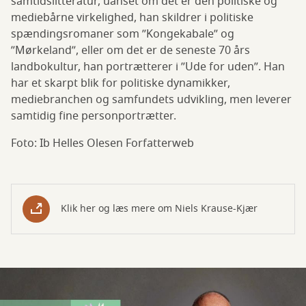
samtidslitteratur, uanset om det er den politiske og
mediebårne virkelighed, han skildrer i politiske
spændingsromaner som ”Kongekabale” og
”Mørkeland”, eller om det er de seneste 70 års
landbokultur, han portrætterer i ”Ude for uden”. Han
har et skarpt blik for politiske dynamikker,
mediebranchen og samfundets udvikling, men leverer
samtidig fine personportrætter.
Foto: Ib Helles Olesen Forfatterweb
Klik her og læs mere om Niels Krause-Kjær