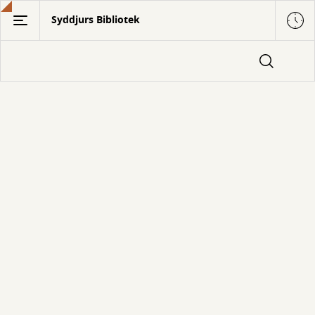
Gå
Syddjurs Bibliotek
til
hovedindhold