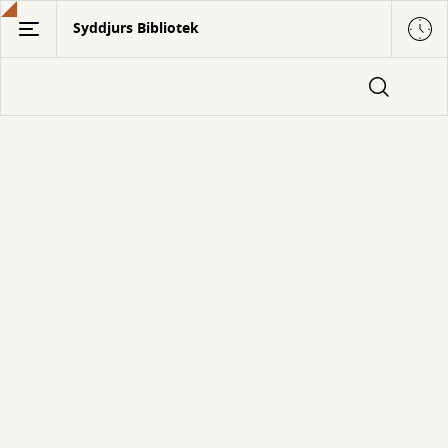
Gå
Syddjurs Bibliotek
til
hovedindhold