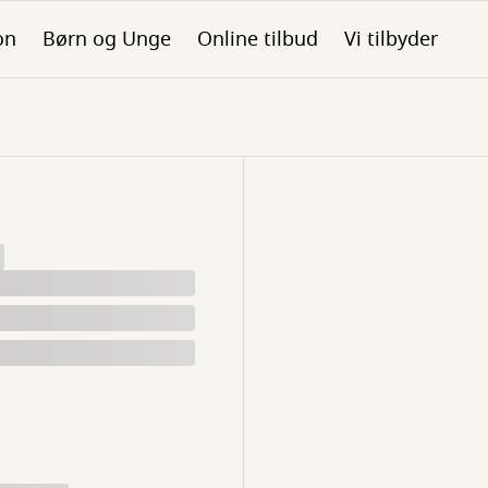
on
Børn og Unge
Online tilbud
Vi tilbyder