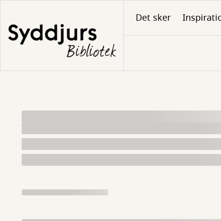
Gå
Det sker
Inspirati
til
hovedindhold