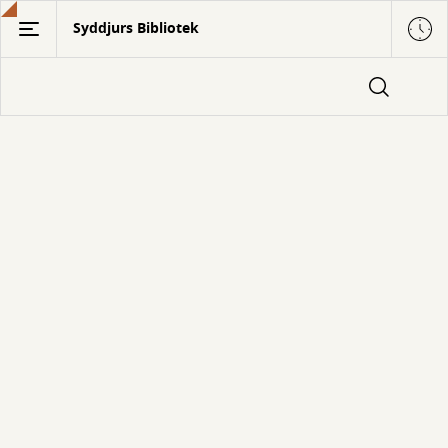
Gå
Syddjurs Bibliotek
til
hovedindhold