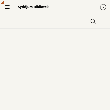
Gå
Syddjurs Bibliotek
til
hovedindhold