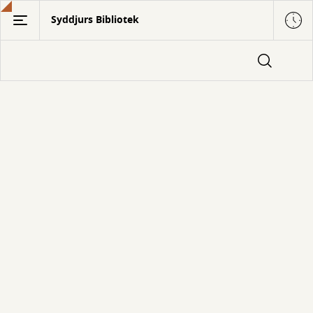
Gå
Syddjurs Bibliotek
til
hovedindhold