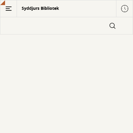
Gå
Syddjurs Bibliotek
til
hovedindhold