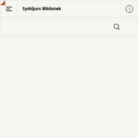
Gå
Syddjurs Bibliotek
til
hovedindhold