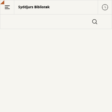
Gå
Syddjurs Bibliotek
til
hovedindhold