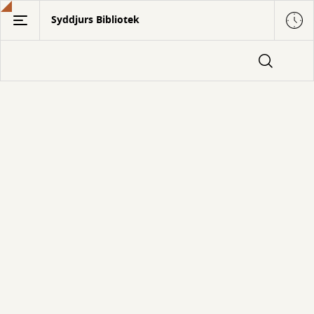
Gå
Syddjurs Bibliotek
til
hovedindhold