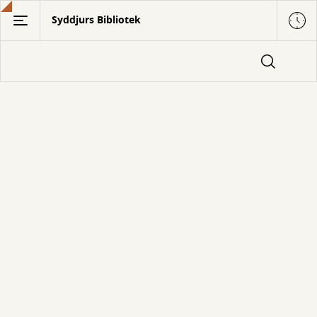
Gå
Syddjurs Bibliotek
til
hovedindhold