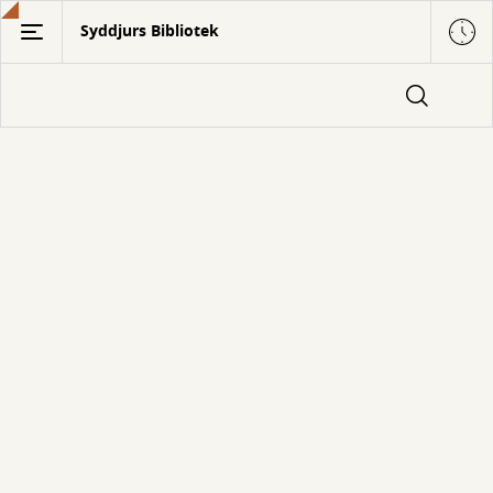
Gå
Syddjurs Bibliotek
til
hovedindhold