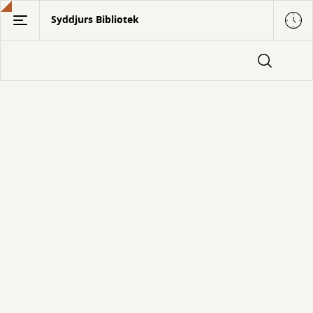
Gå
Syddjurs Bibliotek
til
hovedindhold