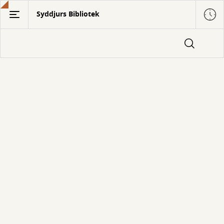
Gå
Syddjurs Bibliotek
til
hovedindhold