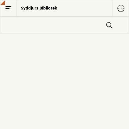
Gå
Syddjurs Bibliotek
til
hovedindhold