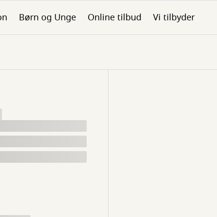
on
Børn og Unge
Online tilbud
Vi tilbyder