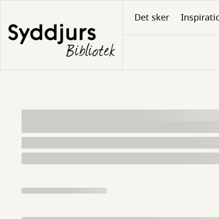
Gå
Det sker
Inspirati
til
hovedindhold