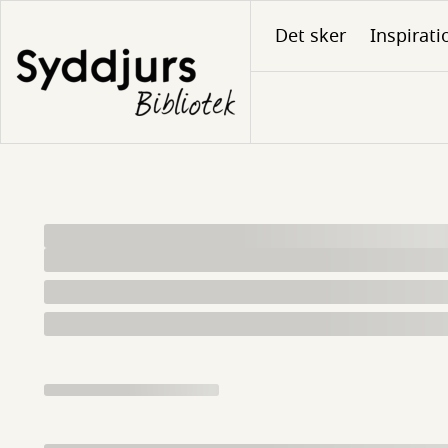
Gå
Det sker
Inspirati
til
hovedindhold