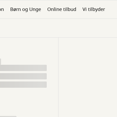
on
Børn og Unge
Online tilbud
Vi tilbyder