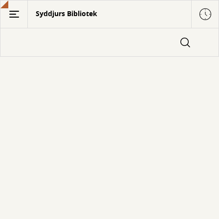
Gå
Syddjurs Bibliotek
til
hovedindhold