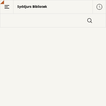
Gå
Syddjurs Bibliotek
til
hovedindhold