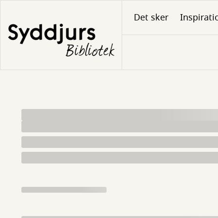
Gå
Det sker
Inspirati
til
hovedindhold