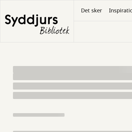
Gå
Det sker
Inspirati
til
hovedindhold