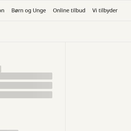
on
Børn og Unge
Online tilbud
Vi tilbyder