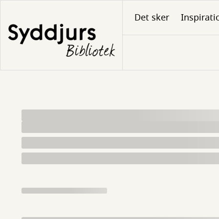
Gå
Det sker
Inspirati
til
hovedindhold