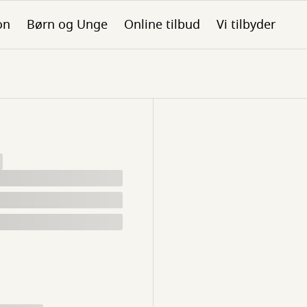
on
Børn og Unge
Online tilbud
Vi tilbyder