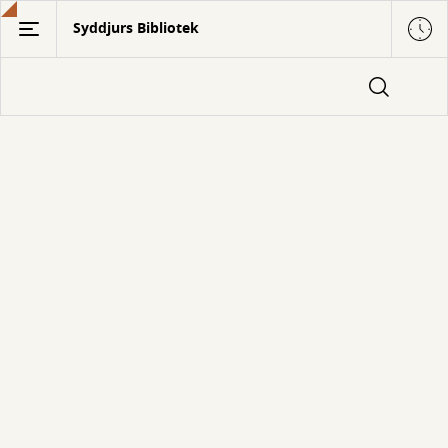
Gå
Syddjurs Bibliotek
til
hovedindhold