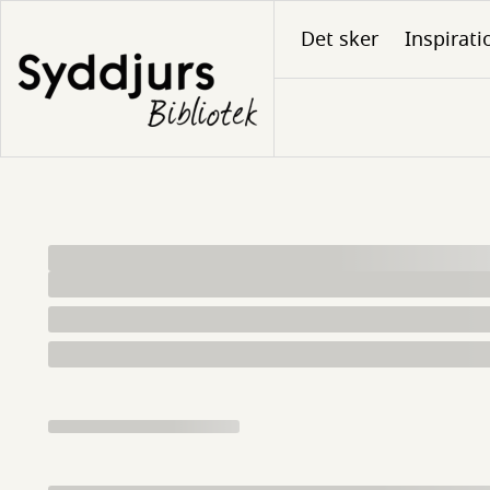
Gå
Det sker
Inspirati
til
hovedindhold