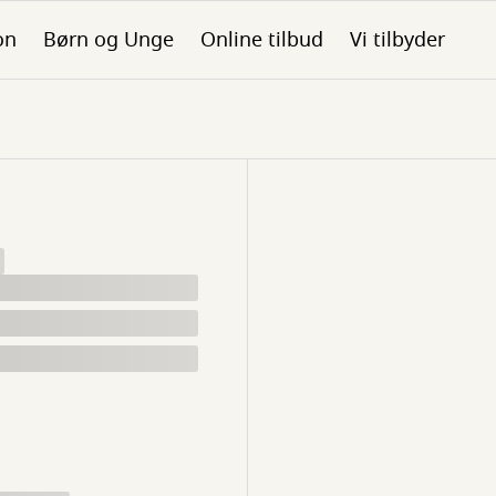
on
Børn og Unge
Online tilbud
Vi tilbyder