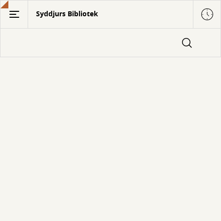
Gå
Syddjurs Bibliotek
til
hovedindhold