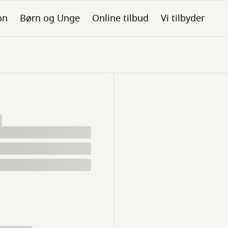
on
Børn og Unge
Online tilbud
Vi tilbyder