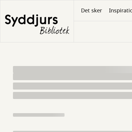
Gå
Det sker
Inspirati
til
hovedindhold