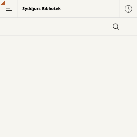
Gå
Syddjurs Bibliotek
til
hovedindhold