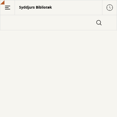
Gå
Syddjurs Bibliotek
til
hovedindhold