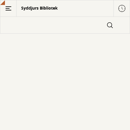
Gå
Syddjurs Bibliotek
til
hovedindhold