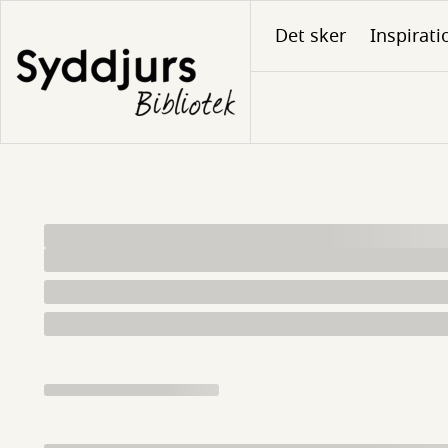
Gå
Det sker
Inspirati
til
hovedindhold