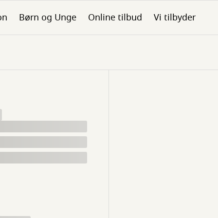
on
Børn og Unge
Online tilbud
Vi tilbyder