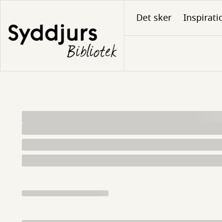
Gå
Det sker
Inspirati
til
hovedindhold