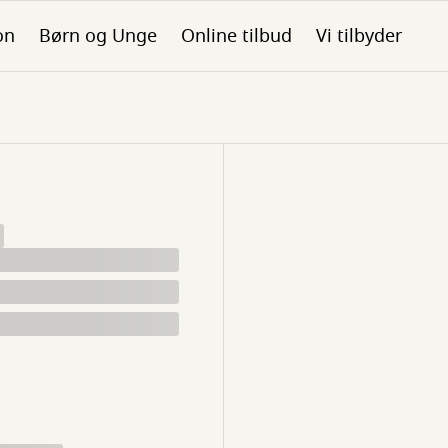
on
Børn og Unge
Online tilbud
Vi tilbyder