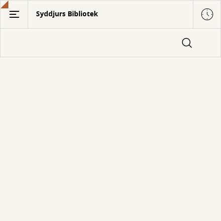
Gå
Syddjurs Bibliotek
til
hovedindhold