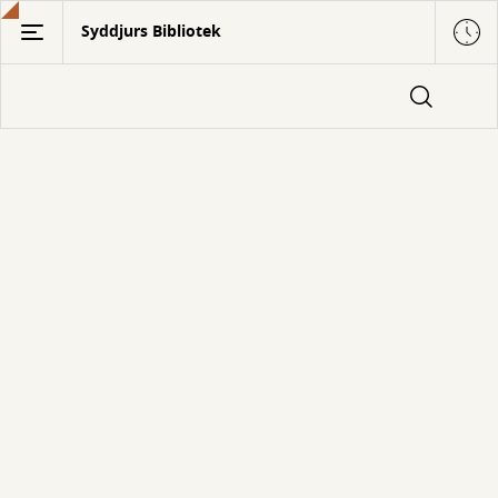
Gå
Syddjurs Bibliotek
til
hovedindhold