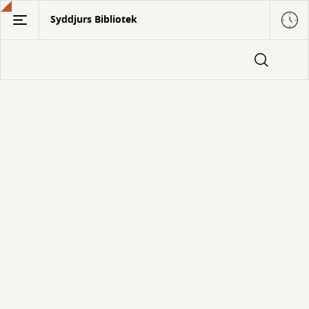
Gå
Syddjurs Bibliotek
til
hovedindhold