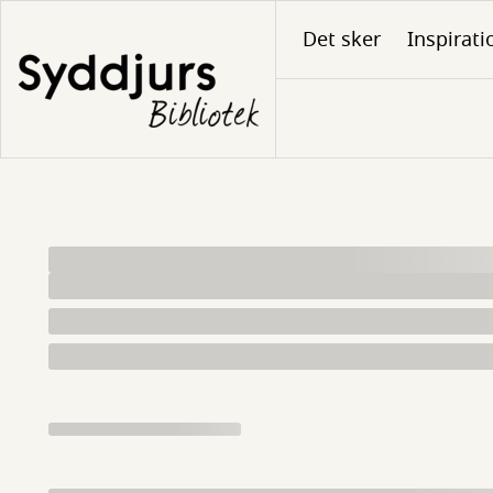
Gå
Det sker
Inspirati
til
hovedindhold