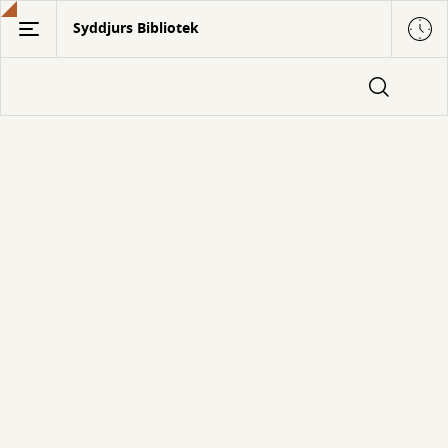
Gå
Syddjurs Bibliotek
til
hovedindhold