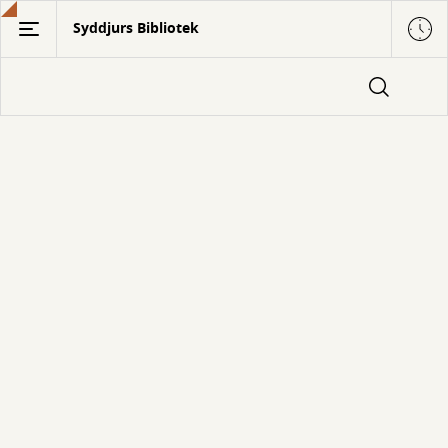
Gå
Syddjurs Bibliotek
til
hovedindhold